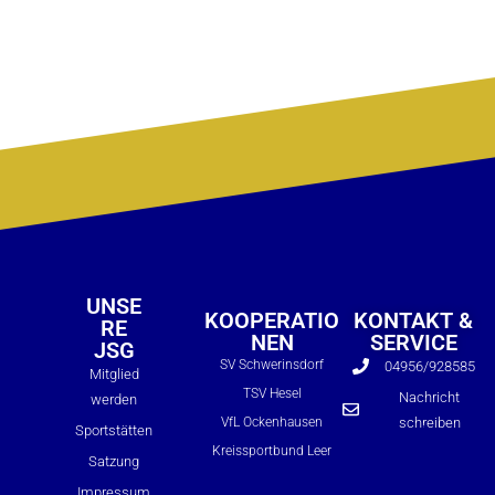
UNSE
KOOPERATIO
KONTAKT &
RE
NEN
SERVICE
JSG
SV Schwerinsdorf
04956/928585
Mitglied
TSV Hesel
Nachricht
werden
VfL Ockenhausen
schreiben
Sportstätten
Formulare
Kreissportbund Leer
Satzung
Bildung & Teilhabe
DJH-Mitglied
Impressum