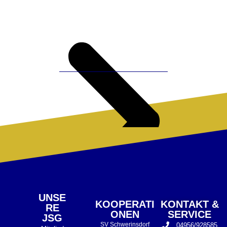
UNSE
KOOPERATI
KONTAKT &
RE
ONEN
SERVICE
JSG
SV Schwerinsdorf
04956/928585