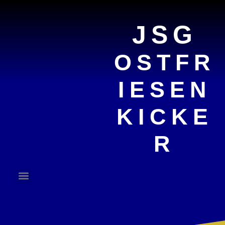
JSG
OSTFR
IESEN
KICKE
R