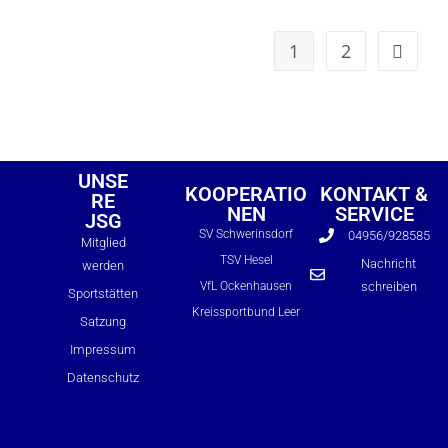
1
2
UNSE
KOOPERATIO
KONTAKT &
RE
NEN
SERVICE
JSG
SV Schwerinsdorf
04956/928585
Mitglied
TSV Hesel
Nachricht
werden
VfL Ockenhausen
schreiben
Sportstätten
Formulare
Kreissportbund Leer
Satzung
Bildung & Teilhabe
DJH-Mitglied
Impressum
Datenschutz