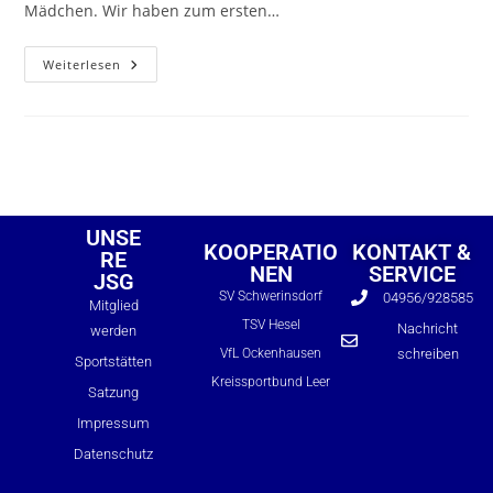
Mädchen. Wir haben zum ersten…
Weiterlesen
UNSE
KOOPERATIO
KONTAKT &
RE
NEN
SERVICE
JSG
SV Schwerinsdorf
04956/928585
Mitglied
TSV Hesel
Nachricht
werden
VfL Ockenhausen
schreiben
Sportstätten
Formulare
Kreissportbund Leer
Satzung
Bildung & Teilhabe
DJH-Mitglied
Impressum
Datenschutz